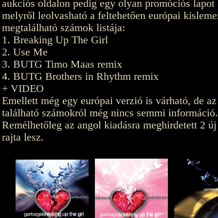
aukciós oldalon pedig egy olyan promóciós lapot 
melyről leolvasható a feltehetően európai kislem
megtalálható számok listája:
1. Breaking Up The Girl
2. Use Me
3. BUTG Timo Maas remix
4. BUTG Brothers in Rhythm remix
+ VIDEO
Emellett még egy európai verzió is várható, de az
található számokról még nincs semmi információ.
Remélhetőleg az angol kiadásra meghirdetett 2 ú
rajta lesz.