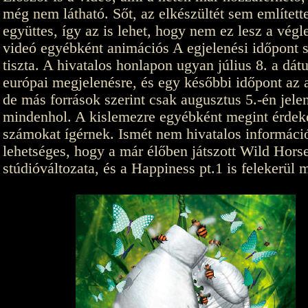
még nem látható. Sőt, az elkészültét sem említet
együttes, így az is lehet, hogy nem ez lesz a végl
videó egyébként animációs A egjelenési időpont 
tiszta. A hivatalos honlapon ugyan július 8. a dát
európai megjelenésre, és egy későbbi időpont az a
de más források szerint csak augusztus 5.-én jel
mindenhol. A kislemezre egyébként megint érdek
számokat ígérnek. Ismét nem hivatalos informáci
lehetséges, hogy a már élőben játszott Wild Hors
stúdióváltozata, és a Happiness pt.1 is felekerül 