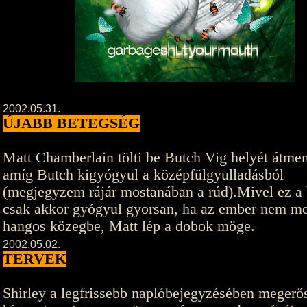
2002.05.31.
ÚJABB BETEGSÉG
Matt Chamberlain tölti be Butch Vig helyét átmen
amíg Butch kigyógyul a középfülgyulladásból
(megjegyzem rájár mostanában a rúd).Mivel ez a
csak akkor gyógyul gyorsan, ha az ember nem m
hangos közegbe, Matt lép a dobok möge.
2002.05.02.
TERVEK
Shirley a legfrissebb naplóbejegyzésében megerős