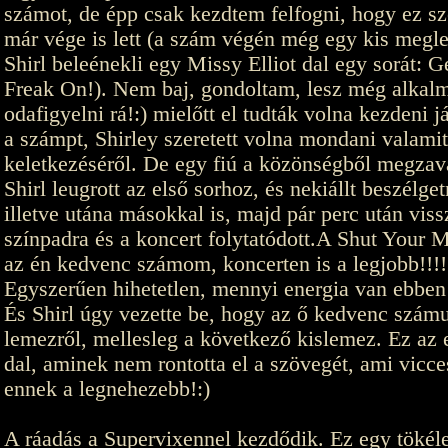
számot, de épp csak kezdtem felfogni, hogy ez sz
már vége is lett (a szám végén még egy kis megle
Shirl beleénekli egy Missy Elliot dal egy sorát: G
Freak On!). Nem baj, gondoltam, lesz még alka
odafigyelni rá!:) mielőtt el tudták volna kezdeni j
a számpt, Shirley szeretett volna mondani valamit
keletkezéséről. De egy fiú a közönségből megzava
Shirl leugrott az első sorhoz, és nekiállt beszélget
illetve utána másokkal is, majd pár perc után viss
színpadra és a koncert folytatódott.A Shut Your 
az én kedvenc számom, koncerten is a legjobb!!!!
Egyszerűen hihetetlen, mennyi energia van ebben
És Shirl úgy vezette be, hogy az ő kedvenc szám
lemezről, mellesleg a következő kislemez. Ez az 
dal, aminek nem rontotta el a szövegét, ami vicce
ennek a legnehezebb!:)
A ráadás a Supervixennel kezdődik. Ez egy tökél