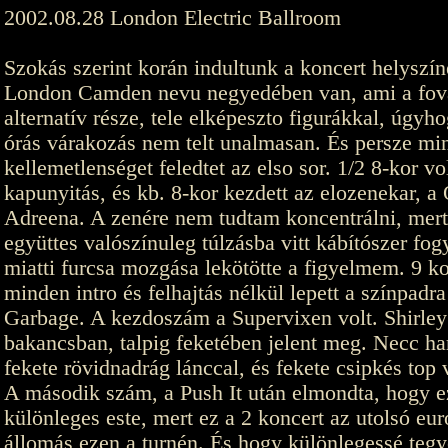
2002.08.28 London Electric Ballroom
Szokás szerint korán indultunk a koncert helyszín
London Camden nevu negyedében van, ami a fov
alternatív része, tele elképeszto figurákkal, úgyh
órás várakozás nem telt unalmasan. És persze mi
kellemetlenséget feledtet az elso sor. 1/2 8-kor vo
kapunyitás, és kb. 8-kor kezdett az elozenekar, a
Adreena. A zenére nem tudtam koncentrálni, mert
együttes valószínuleg túlzásba vitt kábítószer fog
miatti furcsa mozgása lekötötte a figyelmem. 9 ko
minden intro és felhajtás nélkül lepett a színpadra
Garbage. A kezdoszám a Supervixen volt. Shirley
bakancsban, talpig feketében jelent meg. Necc ha
fekete rövidnadrág lánccal, és fekete csipkés top v
A második szám, a Push It után elmondta, hogy e
különleges este, mert ez a 2 koncert az utolsó eur
állomás ezen a turnén. És hogy különlegessé tegy