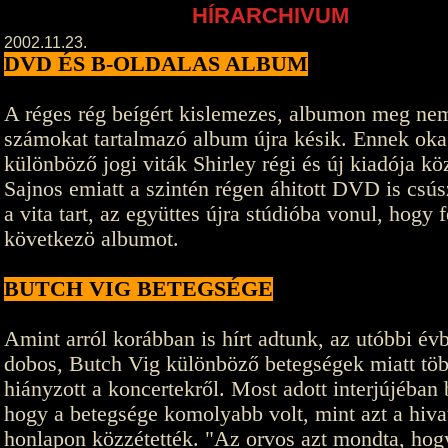
HÍRARCHIVUM
2002.11.23.
DVD ÉS B-OLDALAS ALBUM
A réges rég beígért kislemezes, albumon meg nem
számokat tartalmazó album újra késik. Ennek oka
különböző jogi viták Shirley régi és új kiadója köz
Sajnos emiatt a szintén régen áhitott DVD is csú
a vita tart, az együttes újra stúdióba vonul, hogy 
következö albumot.
BUTCH VIG BETEGSÉGE
Amint arról korábban is hírt adtunk, az utóbbi év
dobos, Butch Vig különböző betegségek miatt tö
hiányzott a koncertekről. Most adott interjújéban 
hogy a betegsége komolyabb volt, mint azt a hiva
honlapon közzétették. "Az orvos azt mondta, hog