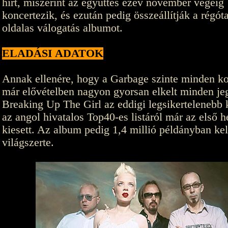
hírt, miszerint az együttes ezév november végéig
koncertezik, és ezután pedig összeállítják a régóta
oldalas válogatás albumot.
ELADÁSI ADATOK
Annak ellenére, hogy a Garbage szinte minden ko
már elővételben nagyon gyorsan elkelt minden jeg
Breaking Up The Girl az eddigi legsikertelenebb 
az angol hivatalos Top40-es listáról már az első h
kiesett. Az album pedig 1,4 millió példányban kel
világszerte.