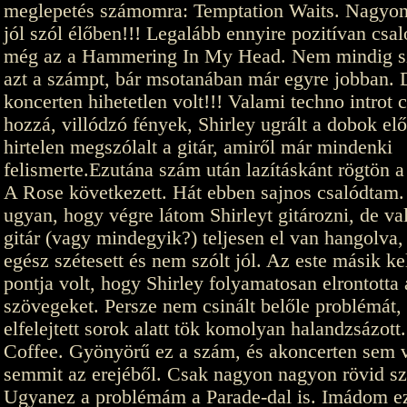
meglepetés számomra: Temptation Waits. Nagyo
jól szól élőben!!! Legalább ennyire pozitívan csa
még az a Hammering In My Head. Nem mindig s
azt a számpt, bár msotanában már egyre jobban. 
koncerten hihetetlen volt!!! Valami techno introt c
hozzá, villódzó fények, Shirley ugrált a dobok elő
hirtelen megszólalt a gitár, amiről már mindenki
felismerte.Ezutána szám után lazításkánt rögtön a
A Rose következett. Hát ebben sajnos csalódtam.
ugyan, hogy végre látom Shirleyt gitározni, de v
gitár (vagy mindegyik?) teljesen el van hangolva, 
egész szétesett és nem szólt jól. Az este másik k
pontja volt, hogy Shirley folyamatosan elrontotta 
szövegeket. Persze nem csinált belőle problémát,
elfelejtett sorok alatt tök komolyan halandzsázott
Coffee. Gyönyörű ez a szám, és akoncerten sem v
semmit az erejéből. Csak nagyon nagyon rövid s
Ugyanez a problémám a Parade-dal is. Imádom ez