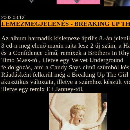
2002.03.12.
LEMEZMEGJELENÉS - BREAKING UP TH
Az album harmadik kislemeze április 8.-án jelen
3 cd-n megjelenő maxin rajta lesz 2 új szám, a H
és a Confidence című, remixek a Brothers In Rhy
Timo Mass-tól, illetve egy Velvet Underground
feldolgozás, ami a Candy Says című szűmból kész
Ráadásként felkerül még a Breaking Up The Girl
akusztikus változata, illetve a számhoz készült vi
illetve egy remix Eli Janney-től.