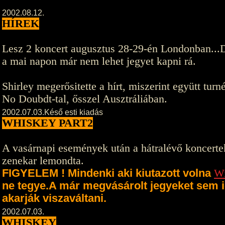
2002.08.12.
HÍREK
Lesz 2 koncert augusztus 28-29-én Londonban...
a mai napon már nem lehet jegyet kapni rá.
Shirley megerősitette a hírt, miszerint együtt turn
No Doubdt-tal, ősszel Ausztráliában.
2002.07.03.Késő esti kiadás
WHISKEY PART2
A vasárnapi események után a hátralévő koncerte
zenekar lemondta.
FIGYELEM ! Mindenki aki kiutazott volna
Wi
ne tegye.A már megvásárolt jegyeket sem 
akarják viszaváltani.
2002.07.03.
WHISKEY