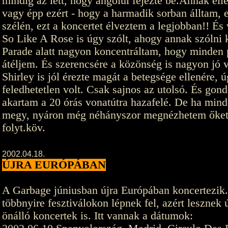
mindig az lett, hogy angolul fejezte be.Annak elle
vagy épp ezért - hogy a harmadik sorban álltam, 
szélén, ezt a koncertet élveztem a legjobban!! És 
So Like A Rose is úgy szólt, ahogy annak szólni k
Parade alatt nagyon koncentráltam, hogy minden p
átéljem. És szerencsére a közönség is nagyon jó v
Shirley is jól érezte magát a betegsége ellenére,
feledhetetlen volt. Csak sajnos az utolsó. És gon
akartam a 20 órás vonatútra hazafelé. De ha mind
megy, nyáron még néhányszor megnézhetem őket
folyt.köv.
2002.04.18.
ÚJRA EURÓPÁBAN
A Garbage júniusban újra Európában koncertezik
többnyire fesztiválokon lépnek fel, azért lesznek 
önálló koncertek is. Itt vannak a dátumok: