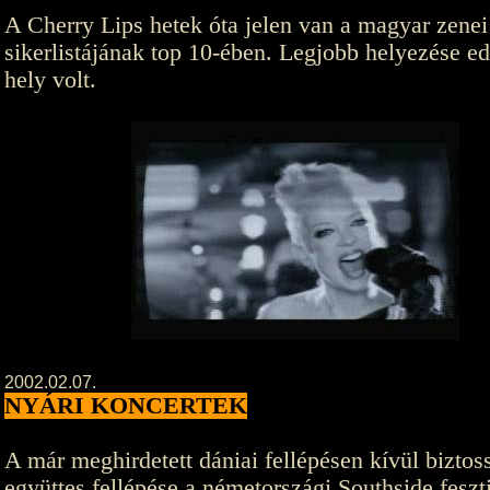
A Cherry Lips hetek óta jelen van a magyar zenei
sikerlistájának top 10-ében. Legjobb helyezése ed
hely volt.
2002.02.07.
NYÁRI KONCERTEK
A már meghirdetett dániai fellépésen kívül biztoss
együttes fellépése a németországi Southside feszti