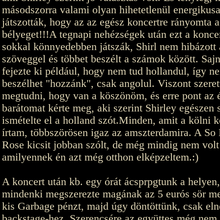
másodszorra valami olyan hihetetlenül energikus
játszották, hogy az az egész koncertre rányomta a
bélyeget!!!A tegnapi nehézségek után ezt a koncer
sokkal könnyedebben játszák, Shirl nem hibázott 
szöveggel és többet beszélt a számok között. Sajn
fejezte ki például, hogy nem tud hollandul, így n
beszélhet "hozzánk", csak angolul. Viszont szeret
megtudni, hogy van a köszönöm, és erre pont az 
barátomat kérte meg, aki szerint Shirley egészen
ismételte el a holland szót.Minden, amit a kölni k
írtam, többszörösen igaz az amszterdamira. A So
Rose kicsit jobban szólt, de még mindig nem volt
amilyennek én azt még otthon elképzeltem.:)
A koncert után kb. egy órát ácsprpgtunk a helyen,
mindenki megszerezte magának az 5 eurós sör me
kis Garbage pénzt, majd úgy döntöttünk, csak el
backstage-hez. Szerencsére az együttes még nem 