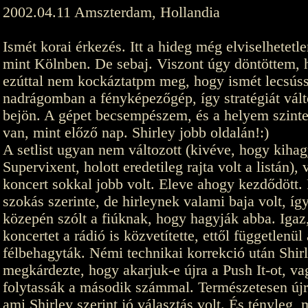
2002.04.11 Amszterdam, Hollandia
Ismét korai érkezés. Itt a hideg még elviselhetetle
mint Kölnben. De sebaj. Viszont úgy döntöttem,
ezúttal nem kockáztatpm meg, hogy ismét lecsús
nadrágomban a fényképezőgép, így stratégiát vál
bejön. A gépet becsempészem, és a helyem szinte
van, mint előző nap. Shirley jobb oldalán!:)
A setlist ugyan nem változott (kivéve, hogy kihag
Supervixent, holott eredetileg rajta volt a listán), 
koncert sokkal jobb volt. Eleve ahogy kezdődött. 
szokás szerinte, de hirleynek valami baja volt, íg
közepén szólt a fiúknak, hogy hagyják abba. Igaz,
koncertet a rádió is közvetítette, ettől függetlenü
félbehagyták. Némi technikai korrekció után Shir
megkárdezte, hogy akarjuk-e újra a Push It-ot, va
folytassák a második számmal. Természetesen újr
ami Shirley szerint jó választás volt. És tényleg, 