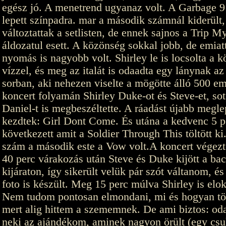
egész jó. A menetrend ugyanaz volt. A Garbage 9
lepett színpadra. mar a második számnál kiderült
változtattak a setlisten, de ennek sajnos a Trip M
áldozatul esett. A közönség sokkal jobb, de emiat
nyomás is nagyobb volt. Shirley le is locsolta a 
vízzel, és meg az italát is odaadta egy lánynak az
sorban, aki nehezen viselte a mögötte álló 500 em
koncert folyamán Shirley Duke-ot és Steve-et, so
Daniel-t is megbeszéltette. A ráadást újabb megle
kezdtek: Girl Dont Come. És utána a kedvenc 5 
következett amit a Soldier Through This töltött ki
szám a második este a Vow volt.A koncert végezt
40 perc várakozás után Steve és Duke kijött a ba
kijáraton, így sikerült velük pár szót váltanom, é
foto is készült. Meg 15 perc múlva Shirley is elok
Nem tudom pontosan elmondani, mi és hogyan tör
mert alig hittem a szememnek. De ami biztos: o
neki az ajándékom, aminek nagyon örült (egy csu