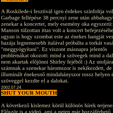
A Roskilede-i fesztivál igen érdekes színfoltja vol
Garbage fellépése 38 percnyi zene után abbahagy
zenekar a koncertet, mely esemény oka egyszerü:
Manson túlzottan ittas volt a koncert befejezéséh
ugyan is hogy szombat este az énekes hangját ves
hazája legnemesebb italával próbálta a torkát vas
"meggyógyítani". Ez viszont másnapra jelentős
problémákat okozott: mind a szövegek mind a da
nem akartak előjönni Shirley fejéből :) Az utoljára
számnak a szenekar háromszor is nekikezdett, de
illuminált énekesnő mindahányszor rossz helyen 
szöveggel kezdte el a dalokat.
2002.07.24.
SHUT YOUR MOUTH
A következő kislemez körül különös hírek terjen
Először is a videó, ami a neten már hozzáférhető