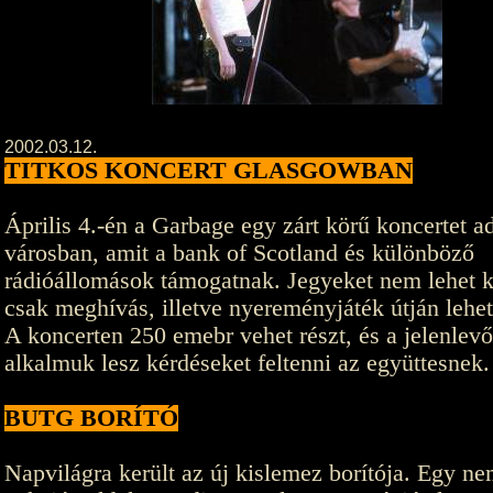
2002.03.12.
TITKOS KONCERT GLASGOWBAN
Április 4.-én a Garbage egy zárt körű koncertet ad
városban, amit a bank of Scotland és különböző
rádióállomások támogatnak. Jegyeket nem lehet k
csak meghívás, illetve nyereményjáték útján lehet
A koncerten 250 emebr vehet részt, és a jelenlev
alkalmuk lesz kérdéseket feltenni az együttesnek.
BUTG BORÍTÓ
Napvilágra került az új kislemez borítója. Egy n