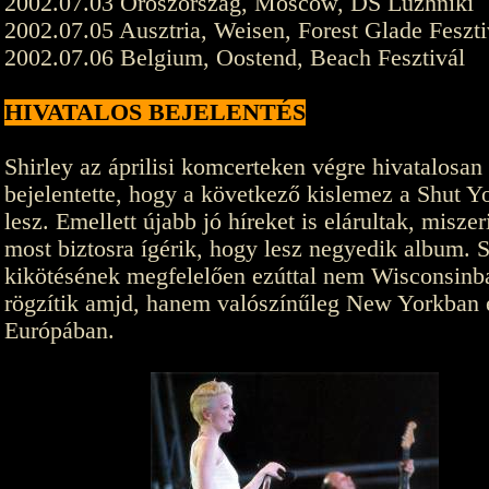
2002.07.03 Oroszország, Moscow, DS Luzhniki
2002.07.05 Ausztria, Weisen, Forest Glade Feszti
2002.07.06 Belgium, Oostend, Beach Fesztivál
HIVATALOS BEJELENTÉS
Shirley az áprilisi komcerteken végre hivatalosan 
bejelentette, hogy a következő kislemez a Shut 
lesz. Emellett újabb jó híreket is elárultak, misze
most biztosra ígérik, hogy lesz negyedik album. S
kikötésének megfelelően ezúttal nem Wisconsinb
rögzítik amjd, hanem valószínűleg New Yorkban 
Európában.