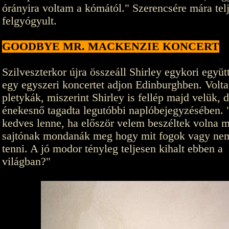
órányira voltam a kómától." Szerencsére mára tel
felgyógyult.
GOODBYE MR. MACKENZIE KONCERT
Szilveszterkor újra összeáll Shirley egykori együt
egy egyszeri koncertet adjon Edinburghben. Volt
pletykák, miszerint Shirley is fellép majd velük, d
énekesnő tagadta legutóbbi naplóbejegyzésében.
kedves lenne, ha először velem beszéltek volna mi
sajtónak mondanák meg hogy mit fogok vagy ne
tenni. A jó modor tényleg teljesen kihalt ebben a
világban?"