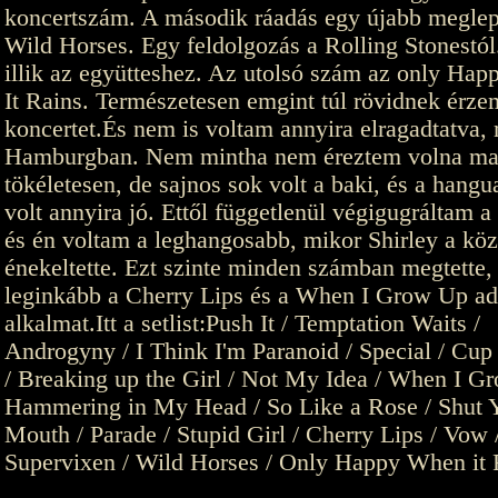
koncertszám. A második ráadás egy újabb meglep
Wild Horses. Egy feldolgozás a Rolling Stonestó
illik az együtteshez. Az utolsó szám az only Ha
It Rains. Természetesen emgint túl rövidnek érze
koncertet.És nem is voltam annyira elragadtatva, 
Hamburgban. Nem mintha nem éreztem volna m
tökéletesen, de sajnos sok volt a baki, és a hangu
volt annyira jó. Ettől függetlenül végigugráltam a
és én voltam a leghangosabb, mikor Shirley a kö
énekeltette. Ezt szinte minden számban megtette,
leginkább a Cherry Lips és a When I Grow Up ado
alkalmat.Itt a setlist:Push It / Temptation Waits /
Androgyny / I Think I'm Paranoid / Special / Cup
/ Breaking up the Girl / Not My Idea / When I G
Hammering in My Head / So Like a Rose / Shut 
Mouth / Parade / Stupid Girl / Cherry Lips / Vow 
Supervixen / Wild Horses / Only Happy When it 