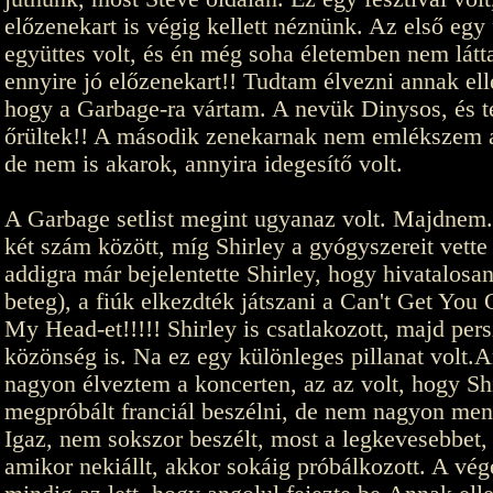
előzenekart is végig kellett néznünk. Az első egy 
együttes volt, és én még soha életemben nem lát
ennyire jó előzenekart!! Tudtam élvezni annak ell
hogy a Garbage-ra vártam. A nevük Dinysos, és t
őrültek!! A második zenekarnak nem emlékszem a
de nem is akarok, annyira idegesítő volt.
A Garbage setlist megint ugyanaz volt. Majdnem
két szám között, míg Shirley a gyógyszereit vette 
addigra már bejelentette Shirley, hogy hivatalosan
beteg), a fiúk elkezdték játszani a Can't Get You
My Head-et!!!!! Shirley is csatlakozott, majd pers
közönség is. Na ez egy különleges pillanat volt.
nagyon élveztem a koncerten, az az volt, hogy Sh
megpróbált franciál beszélni, de nem nagyon men
Igaz, nem sokszor beszélt, most a legkevesebbet,
amikor nekiállt, akkor sokáig próbálkozott. A vég