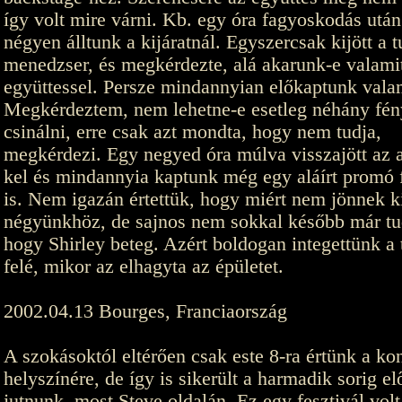
így volt mire várni. Kb. egy óra fagyoskodás utá
négyen álltunk a kijáratnál. Egyszercsak kijött a t
menedzser, és megkérdezte, alá akarunk-e valamit
együttessel. Persze mindannyian előkaptunk vala
Megkérdeztem, nem lehetne-e esetleg néhány fén
csinálni, erre csak azt mondta, hogy nem tudja,
megkérdezi. Egy negyed óra múlva visszajött az a
kel és mindannyia kaptunk még egy aláírt promó 
is. Nem igazán értettük, hogy miért nem jönnek k
négyünkhöz, de sajnos nem sokkal később már tu
hogy Shirley beteg. Azért boldogan integettünk a
felé, mikor az elhagyta az épületet.
2002.04.13 Bourges, Franciaország
A szokásoktól eltérően csak este 8-ra értünk a ko
helyszínére, de így is sikerült a harmadik sorig el
jutnunk, most Steve oldalán. Ez egy fesztivál volt