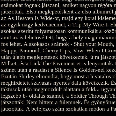
számokat fognak játszani, amiket nagyon régóta
játszottak. Elso meglepetéskent az elso albumról 
az As Heaven Is Wide-ot, majd egy korai kislemez
az egyik nagy kedvencemet, a Trip My Wire-t. Sh
szokás szerint folyamatosan kommunikált a közö
amit az is lehetové tett, hogy a hely maga maxi
fos lehet. A szokásos számok - Shut your Mouth,
Happy, Paranoid, Cherry Lips, Vow, When I Gro
után újabb meglepetések következtek. újra játszot
Milket, és a Lick The Pavement-et is lenyomtak. 
szünet után a ráadást a Silence Is Golden-nel kez
Ezután Shirley elmondta, hogy most a hivatalos o
meghirdetett szavazás nyertes dala következik. És
taktusok után megmozdult alattam a fold... ugyan
legszebb b- oldalas számot, a Soldier Through Thi
játszották! Nem hittem a fülemnek. És gyönyörue
játszották. A befejezo szám szokatlan módon a Pa